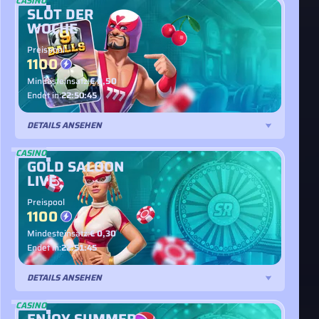
CASINO
SLOT DER
WOCHE
Preispool
1100
Mindesteinsatz:
€ 0,50
Endet in:
22:50:45
DETAILS ANSEHEN
CASINO
GOLD SALOON
LIVE
Preispool
1100
Mindesteinsatz:
€ 0,30
Endet in:
22:51:45
DETAILS ANSEHEN
CASINO