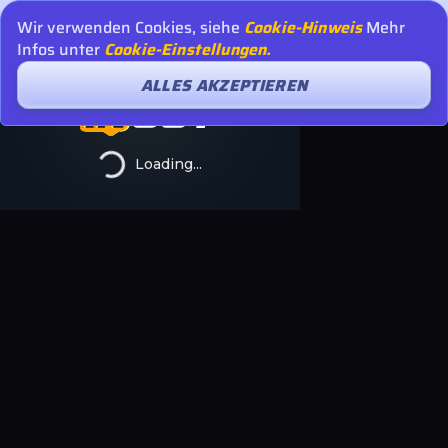
Wir verwenden Cookies, siehe
Cookie-Hinweis
Mehr
Infos unter
Cookie-Einstellungen.
ALLES AKZEPTIEREN