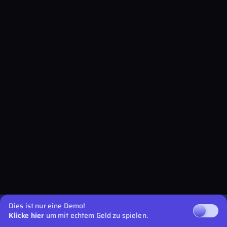
Dies ist nur eine Demo!
Klicke hier
um mit echtem Geld zu spielen.