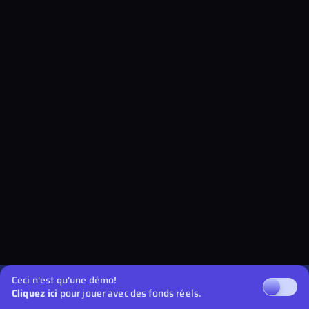
Ceci n'est qu'une démo!
Cliquez ici
pour jouer avec des fonds réels.