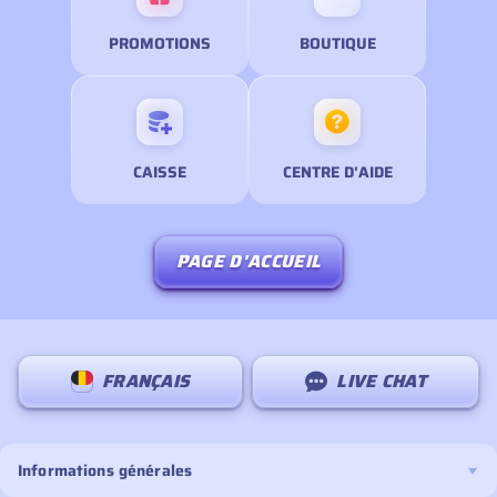
PROMOTIONS
BOUTIQUE
CAISSE
CENTRE D'AIDE
PAGE D'ACCUEIL
FRANÇAIS
LIVE CHAT
Informations générales