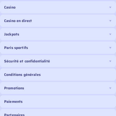
Casino
Casino en direct
Jackpots
Paris sportifs
Sécurité et confidentialité
Conditions générales
Promotions
Paiements
Partenaires