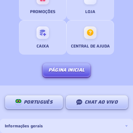
PROMOÇÕES
LOJA
CAIXA
CENTRAL DE AJUDA
PÁGINA INICIAL
PORTUGUÊS
CHAT AO VIVO
Informações gerais