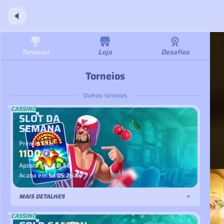
Torneios
Loja
Desafios
Torneios
Outros torneios
CASSINO
SLOT DA
SEMANA
Prêmio total:
1100
Aposta Mín:
€ 0,50
Acaba em:
5d 05:26:54
MAIS DETALHES
CASSINO