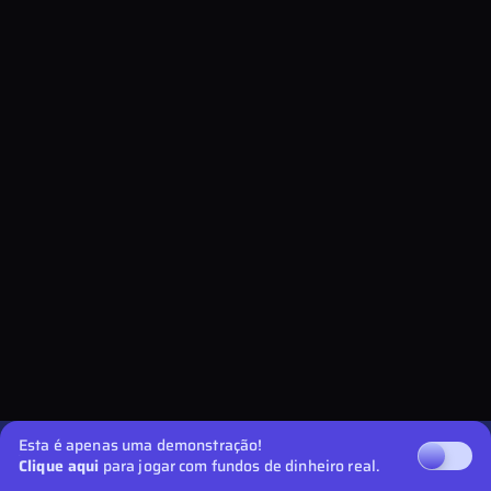
Esta é apenas uma demonstração!
Clique aqui
para jogar com fundos de dinheiro real.