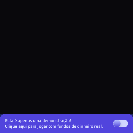
Esta é apenas uma demonstração!
Clique aqui
para jogar com fundos de dinheiro real.