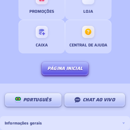
PROMOÇÕES
LOJA
CAIXA
CENTRAL DE AJUDA
PÁGINA INICIAL
PORTUGUÊS
CHAT AO VIVO
Informações gerais