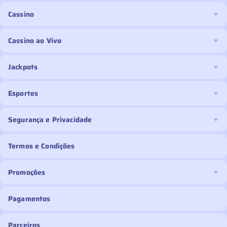
Cassino
Cassino ao Vivo
Jackpots
Esportes
Segurança e Privacidade
Termos e Condições
Promoções
Pagamentos
Parceiros