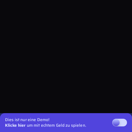
Dies ist nur eine Demo!
Klicke hier
um mit echtem Geld zu spielen.