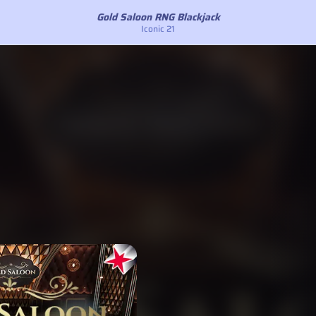
Gold Saloon RNG Blackjack
Iconic 21