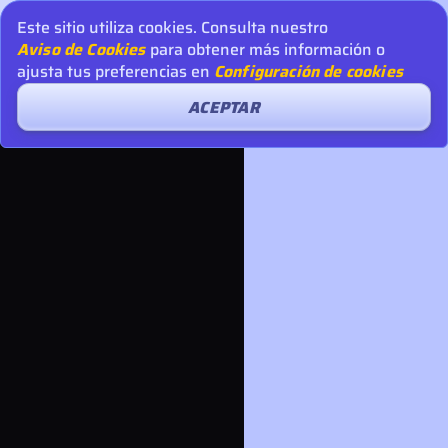
Este sitio utiliza cookies. Consulta nuestro
Aviso de Cookies
para obtener más información o
ajusta tus preferencias en
Configuración de cookies
ACEPTAR