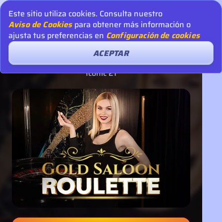
Este sitio utiliza cookies. Consulta nuestro
Aviso de Cookies
para obtener más información o
ajusta tus preferencias en
Configuración de cookies
ACEPTAR
Gold Saloon Roulette
Iconic 21