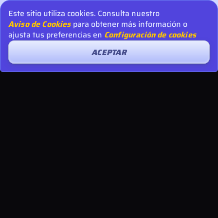
Este sitio utiliza cookies. Consulta nuestro
Aviso de Cookies
para obtener más información o
ajusta tus preferencias en
Configuración de cookies
ACEPTAR