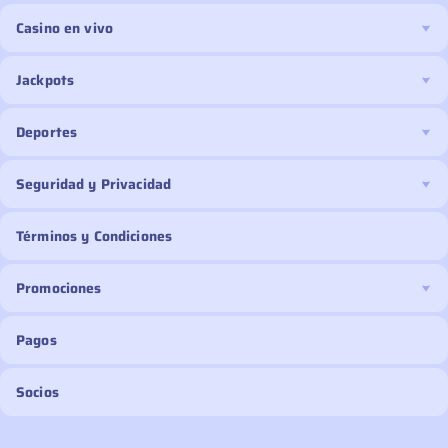
Casino en vivo
Jackpots
Deportes
Seguridad y Privacidad
Términos y Condiciones
Promociones
Pagos
Socios