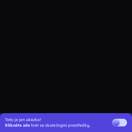
Toto je jen ukázka!
Klikněte zde
hrát se skutečnými prostředky.