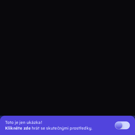
Toto je jen ukázka!
Klikněte zde
hrát se skutečnými prostředky.