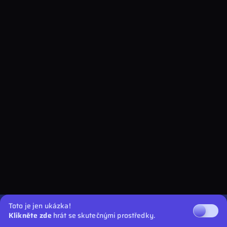
Toto je jen ukázka!
Klikněte zde
hrát se skutečnými prostředky.