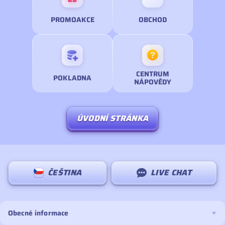
PROMOAKCE
OBCHOD
CENTRUM
POKLADNA
NÁPOVĚDY
ÚVODNÍ STRÁNKA
ČEŠTINA
LIVE CHAT
Obecné informace