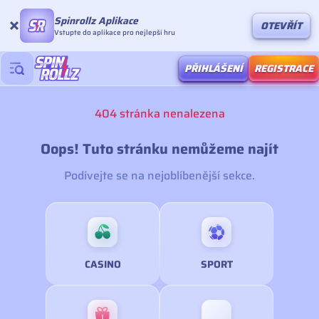
Spinrollz Aplikace
OTEVŘÍT
Vstupte do aplikace pro nejlepší hru
PŘIHLÁŠENÍ
REGISTRACE
404 stránka nenalezena
Oops! Tuto stránku nemůžeme najít
Podívejte se na nejoblíbenější sekce.
CASINO
SPORT