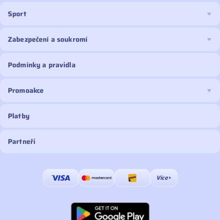
Sport
Zabezpečení a soukromí
Podmínky a pravidla
Promoakce
Platby
Partneři
Více
Platby