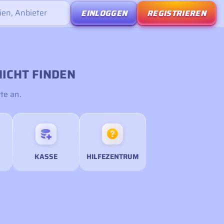
ien, Anbieter
EINLOGGEN
REGISTRIEREN
NICHT FINDEN
te an.
KASSE
HILFEZENTRUM