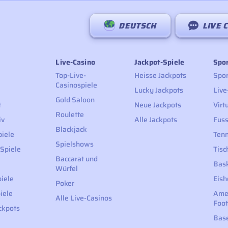
DEUTSCH
LIVE 
Live-Casino
Jackpot-Spiele
Spo
Top-Live-
Heisse Jackpots
Spo
Casinospiele
Lucky Jackpots
Live
Gold Saloon
t
Neue Jackpots
Virt
Roulette
iv
Alle Jackpots
Fuss
Blackjack
piele
Tenn
Spielshows
-Spiele
Tisc
Baccarat und
Bask
Würfel
piele
Eish
Poker
iele
Ame
Alle Live-Casinos
Foot
ckpots
Base