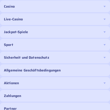
Casino
Live-Casino
Jackpot-Spiele
Sport
Sicherheit und Datenschutz
Allgemeine Geschäftsbedingungen
Aktionen
Zahlungen
Partner