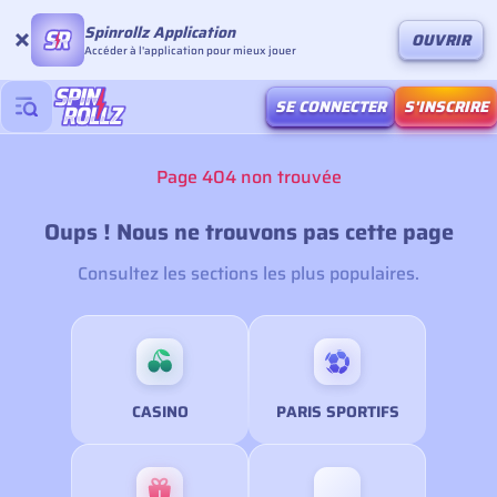
Spinrollz Application
OUVRIR
Accéder à l'application pour mieux jouer
SE CONNECTER
S'INSCRIRE
Page 404 non trouvée
Oups ! Nous ne trouvons pas cette page
Consultez les sections les plus populaires.
CASINO
PARIS SPORTIFS