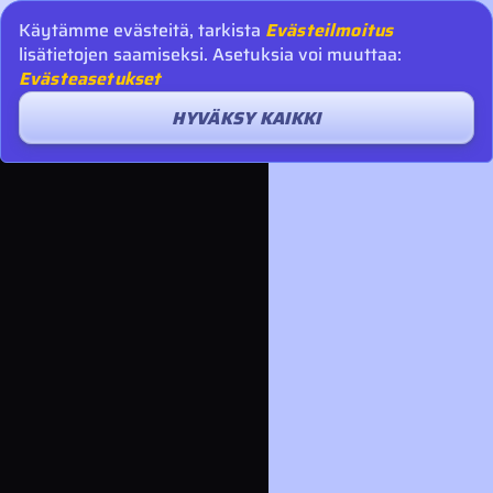
Käytämme evästeitä, tarkista
Evästeilmoitus
lisätietojen saamiseksi. Asetuksia voi muuttaa:
Evästeasetukset
HYVÄKSY KAIKKI