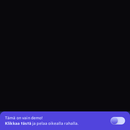
Tämä on vain demo!
Klikkaa tästä
ja pelaa oikealla rahalla.