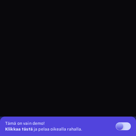
Tämä on vain demo!
Klikkaa tästä
ja pelaa oikealla rahalla.