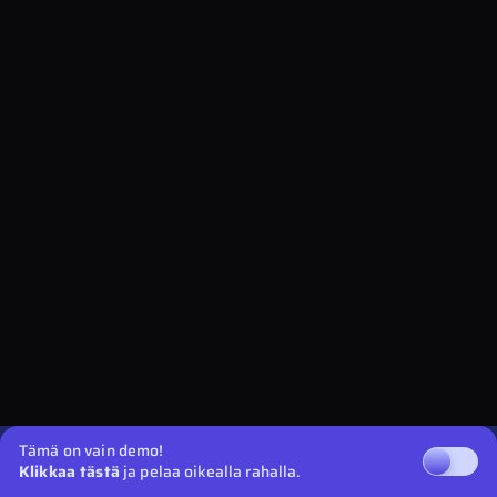
Tämä on vain demo!
Klikkaa tästä
ja pelaa oikealla rahalla.