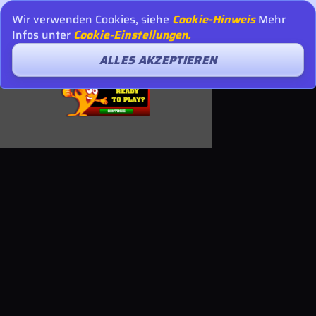
Wir verwenden Cookies, siehe
Cookie-Hinweis
Mehr
Infos unter
Cookie-Einstellungen.
ALLES AKZEPTIEREN