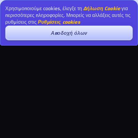
Χρησιμοποιούμε cookies, έλεγξε τη
Δήλωση Cookie
για
περισσότερες πληροφορίες. Μπορείς να αλλάξεις αυτές τις
ρυθμίσεις στις
Ρυθμίσεις cookies
Αποδοχή όλων