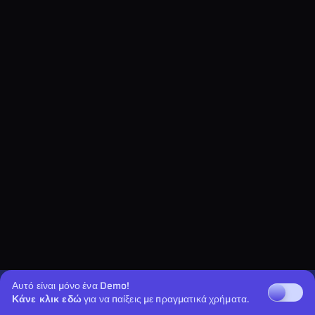
Αυτό είναι μόνο ένα Demo!
Κάνε κλικ εδώ
για να παίξεις με πραγματικά χρήματα.