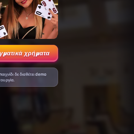
αγματικά χρήματα
αιχνίδι δε διαθέτει demo
τουργία.