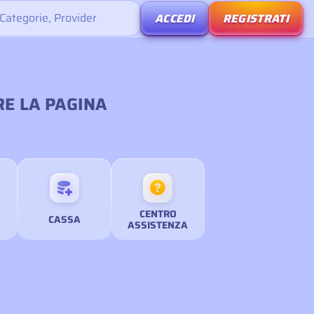
 Categorie, Provider
ACCEDI
REGISTRATI
RE LA PAGINA
CENTRO
CASSA
ASSISTENZA