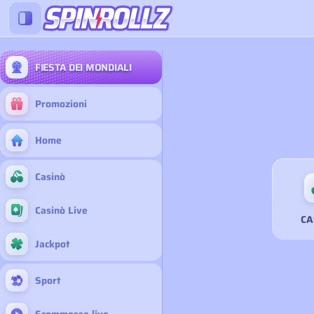
FIESTA DEI MONDIALI
Promozioni
Home
Casinò
Casinò Live
CA
Jackpot
Sport
Scommesse live