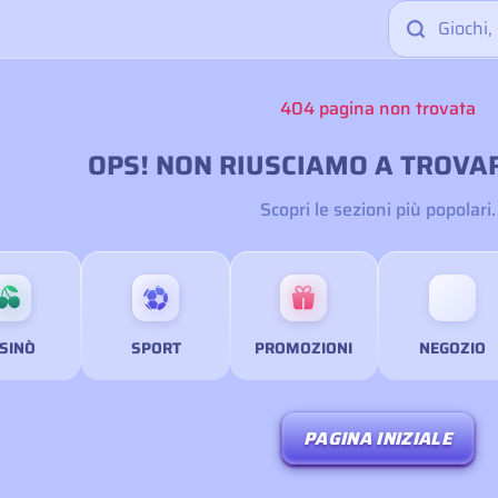
Giochi,
404 pagina non trovata
OPS! NON RIUSCIAMO A TROVA
Scopri le sezioni più popolari.
SINÒ
SPORT
PROMOZIONI
NEGOZIO
PAGINA INIZIALE