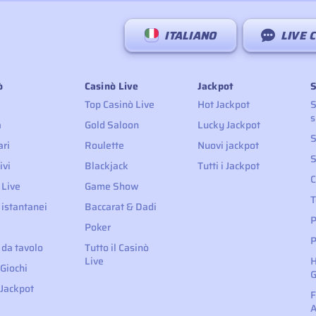
ITALIANO
LIVE 
ò
Casinò Live
Jackpot
S
Top Casinò Live
Hot Jackpot
s
à
Gold Saloon
Lucky Jackpot
S
ari
Roulette
Nuovi jackpot
S
ivi
Blackjack
Tutti i Jackpot
C
 Live
Game Show
T
 istantanei
Baccarat & Dadi
P
Poker
P
 da tavolo
Tutto il Casinò
Live
H
 Giochi
G
i Jackpot
F
A