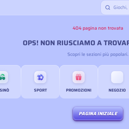
Giochi,
404 pagina non trovata
OPS! NON RIUSCIAMO A TROVA
Scopri le sezioni più popolari.
SINÒ
SPORT
PROMOZIONI
NEGOZIO
PAGINA INIZIALE