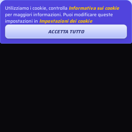
Utilizziamo i cookie, controlla
Informativa sui cookie
per maggiori informazioni. Puoi modificare queste
impostazioni in
Impostazioni dei cookie
ACCETTA TUTTO