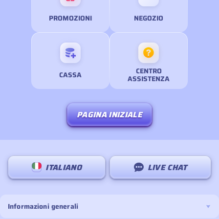
PROMOZIONI
NEGOZIO
CENTRO
CASSA
ASSISTENZA
PAGINA INIZIALE
ITALIANO
LIVE CHAT
Informazioni generali