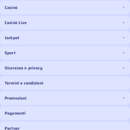
Casinò
Casinò Live
Jackpot
Sport
Sicurezza e privacy
Termini e condizioni
Promozioni
Pagamenti
Partner