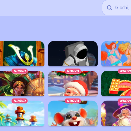
Giochi,
murai
JetX
CricketX
NUOVO
NUOVO
NUOV
el of Destiny
Jingle Bell Bonanza
Multi Hot 5 Deluxe
NUOVO
NUOVO
NUOV
tle Mania
Cheesy Road Classic
Gates of Merlyn