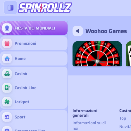
FIESTA DEI MONDIALI
Woohoo Games
Promozioni
American Roulette
Bla
Home
Casinò
Casinò Live
Jackpot
Informazioni
Casin
generali
Sport
Top
Informazioni su di
Novit
noi
Scommesse live