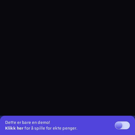
Dette er bare en demo!
Klikk her
for å spille for ekte penger.