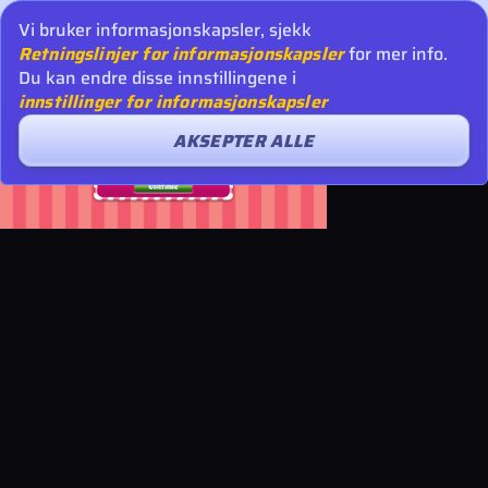
Vi bruker informasjonskapsler, sjekk
Retningslinjer for informasjonskapsler
for mer info.
Du kan endre disse innstillingene i
innstillinger for informasjonskapsler
AKSEPTER ALLE