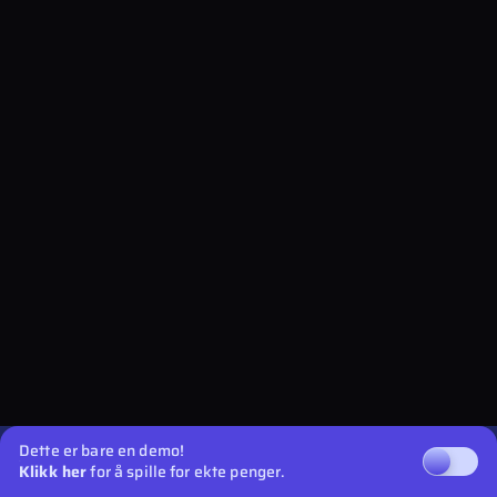
Dette er bare en demo!
Klikk her
for å spille for ekte penger.