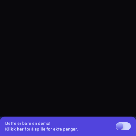
Dette er bare en demo!
Klikk her
for å spille for ekte penger.