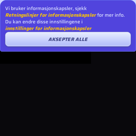
Vi bruker informasjonskapsler, sjekk
Retningslinjer for informasjonskapsler
for mer info.
Du kan endre disse innstillingene i
innstillinger for informasjonskapsler
AKSEPTER ALLE