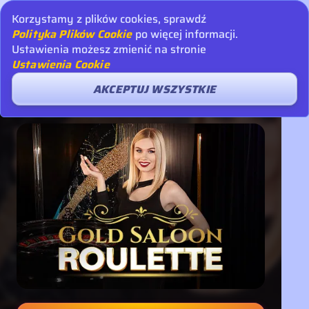
Korzystamy z plików cookies, sprawdź
Polityka Plików Cookie
po więcej informacji.
Ustawienia możesz zmienić na stronie
Ustawienia Cookie
Gold Saloon Roulette
AKCEPTUJ WSZYSTKIE
Iconic 21