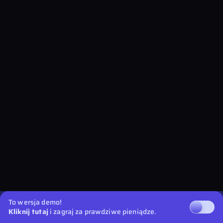
To wersja demo!
Kliknij tutaj
i zagraj za prawdziwe pieniądze.