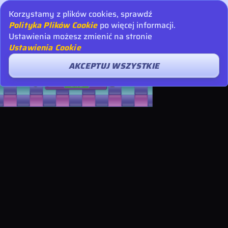
Korzystamy z plików cookies, sprawdź
Polityka Plików Cookie
po więcej informacji.
Ustawienia możesz zmienić na stronie
Ustawienia Cookie
AKCEPTUJ WSZYSTKIE