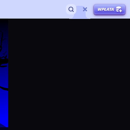
WPŁATA