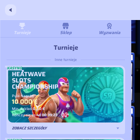
Turnieje
Sklep
Wyzwania
Turnieje
Inne turnieje
KASYNO
HEATWAVE
SLOTS
CHAMPIONSHIP
Pula Nagród
10 000 €
Min. zakład:
0,50 €
Kończy się za:
4d 08:39:23
ZOBACZ SZCZEGÓŁY