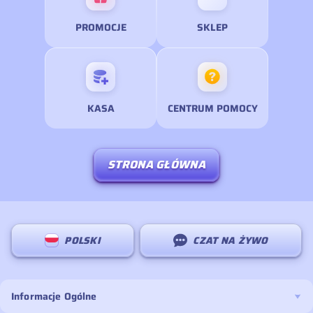
PROMOCJE
SKLEP
KASA
CENTRUM POMOCY
STRONA GŁÓWNA
POLSKI
CZAT NA ŻYWO
Informacje Ogólne