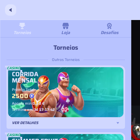
Torneios
Loja
Desafios
Torneios
Outros Torneios
CASINO
CORRIDA
MENSAL
Prémio Total
2500
Aposta mín:
0,50 €
Termina em:
3d 17:17:42
VER DETALHES
CASINO