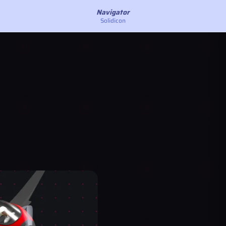
Navigator
Solidicon