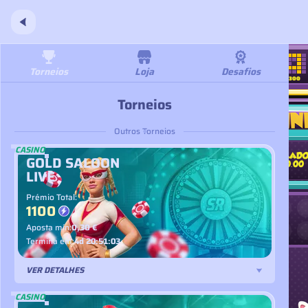
Torneios
Loja
Desafios
Torneios
Outros Torneios
CASINO
GOLD SALOON
LIVE
Prémio Total:
1100
Aposta mín:
0,30 €
Termina em:
4d 20:51:03
VER DETALHES
CASINO