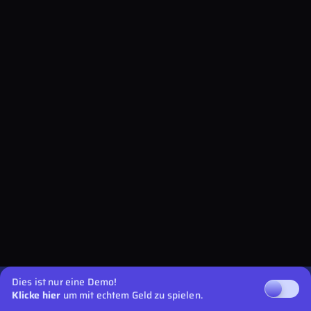
Dies ist nur eine Demo!
Klicke hier
um mit echtem Geld zu spielen.