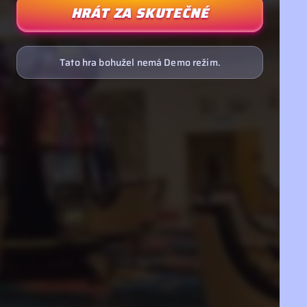
HRÁT ZA SKUTEČNÉ
Tato hra bohužel nemá Demo režim.