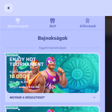
Bajnokságok
Bolt
Kihívások
Bajnokságok
Egyéb bajnokságok
KASZINÓ
ENJOY HOT
TOURNAMENT
Nyereményalap
10 000 €
Min. tét:
0,50 €
Véget ér:
3n 19:41:04
MUTASD A RÉSZLETEKET
KASZINÓ