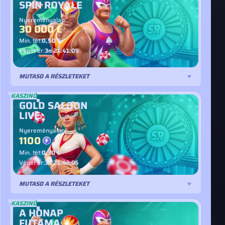
SPIN ROYALE
Nyereményalap
30 000 €
Min. tét:
0,50 €
Véget ér:
3n 21:41:05
MUTASD A RÉSZLETEKET
KASZINÓ
GOLD SALOON
LIVE
Nyereményalap
1100
Min. tét:
0,30 €
Véget ér:
3n 21:42:05
MUTASD A RÉSZLETEKET
KASZINÓ
A HÓNAP
FUTAMA